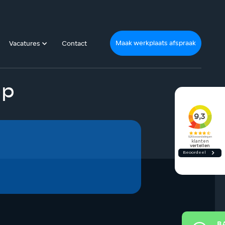
Maak werkplaats afspraak
Vacatures
Contact
op
B