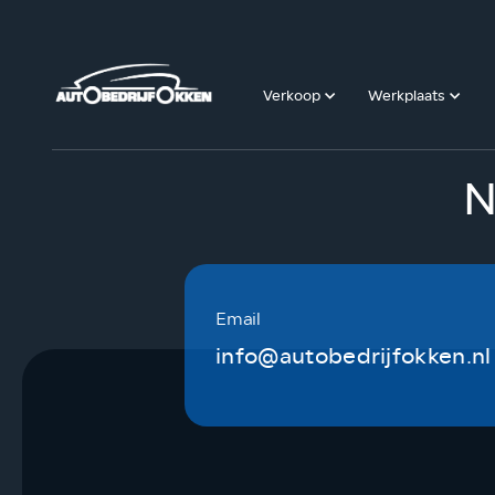
Verkoop
Werkplaats
N
Email
info@autobedrijfokken.nl