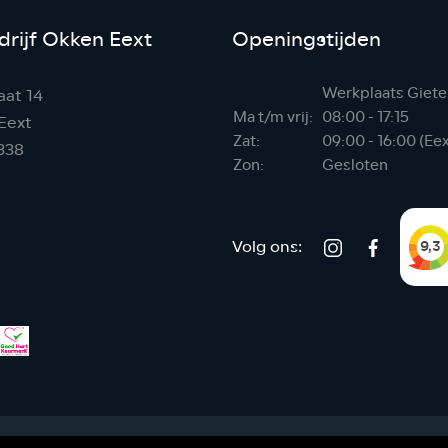
rijf Okken Eext
Openingstijden
Werkplaats Giete
aat 14
Ma t/m vrij:
08:00 - 17:15
Eext
Zat:
09:00 - 16:00 (Ee
338
Zon:
Gesloten
Volg ons: