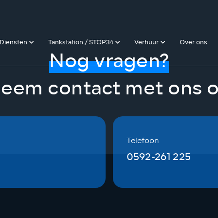
Diensten
Tankstation / STOP34
Verhuur
Over ons
Nog vragen?
eem contact met ons 
Telefoon
0592-261 225