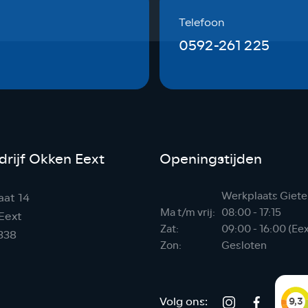
Telefoon
0592-261 225
rijf Okken Eext
Openingstijden
Werkplaats Giete
aat 14
Ma t/m vrij:
08:00 - 17:15
Eext
Zat:
09:00 - 16:00 (Ee
338
Zon:
Gesloten
Volg ons: