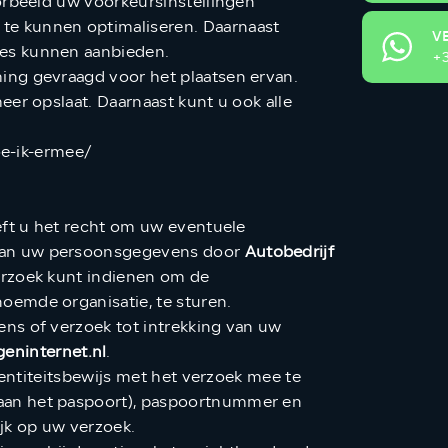
orbeeld uw voorkeursinstellingen
te kunnen optimaliseren. Daarnaast
V
ies kunnen aanbieden.
+3
ing gevraagd voor het plaatsen ervan.
er opslaat. Daarnaast kunt u ook alle
oe-ik-ermee/
eft u het recht om uw eventuele
 van uw persoonsgegevens door
Autobedrijf
erzoek kunt indienen om de
oemde organisatie, te sturen.
ns of verzoek tot intrekking van uw
ninternet.nl
.
dentiteitsbewijs met het verzoek mee te
raan het paspoort), paspoortnummer en
jk op uw verzoek.