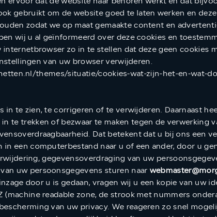
en ervoor dat de website naar behoren werkt en dat bijvo
k gebruikt om de website goed te laten werken en deze 
jhouden zodat we op maat gemaakte content en advertent
ben wij u al geïnformeerd over deze cookies en toestemm
internetbrowser zo in te stellen dat deze geen cookies me
 instellingen van uw browser verwijderen.
ernetten.nl/themes/situatie/cookies-wat-zijn-het-en-wat-d
n te zien, te corrigeren of te verwijderen. Daarnaast he
in te trekken of bezwaar te maken tegen de verwerking
vensoverdraagbaarheid. Dat betekent dat u bij ons een v
 in een computerbestand naar u of een ander, door u gen
 verwijdering, gegevensoverdraging van uw persoonsgegeve
 van uw persoonsgegevens sturen naar
webmaster@morge
 inzage door u is gedaan, vragen wij u een kopie van uw i
RZ (machine readable zone, de strook met nummers onde
bescherming van uw privacy. We reageren zo snel mogeli