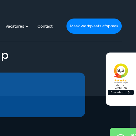
Maak werkplaats afspraak
Vacatures
Contact
op
B