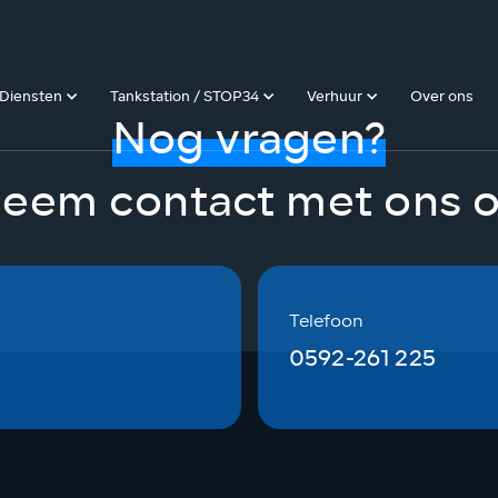
Diensten
Tankstation / STOP34
Verhuur
Over ons
Nog vragen?
eem contact met ons 
Telefoon
0592-261 225