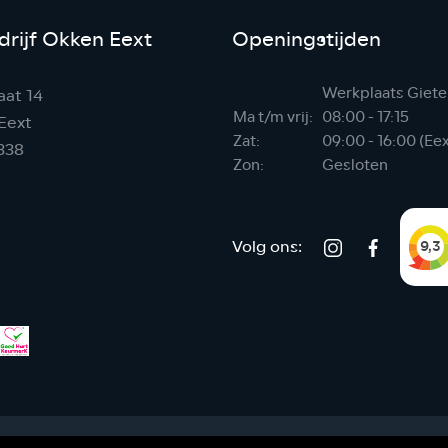
rijf Okken Eext
Openingstijden
Werkplaats Giete
aat 14
Ma t/m vrij:
08:00 - 17:15
Eext
Zat:
09:00 - 16:00 (Ee
338
Zon:
Gesloten
Volg ons: