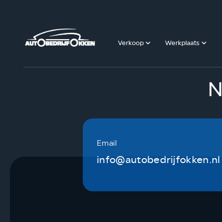
Verkoop
Werkplaats
N
Email
info@autobedrijfokken.nl