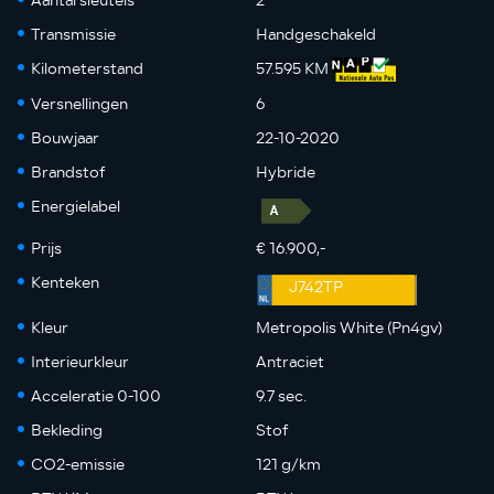
Aantal sleutels
2
Transmissie
Handgeschakeld
Kilometerstand
57.595 KM
Versnellingen
6
Bouwjaar
22-10-2020
Brandstof
Hybride
Energielabel
Prijs
€ 16.900,-
Kenteken
J742TP
Kleur
Metropolis White (Pn4gv)
Interieurkleur
Antraciet
Acceleratie 0-100
9.7 sec.
Bekleding
Stof
CO2-emissie
121 g/km