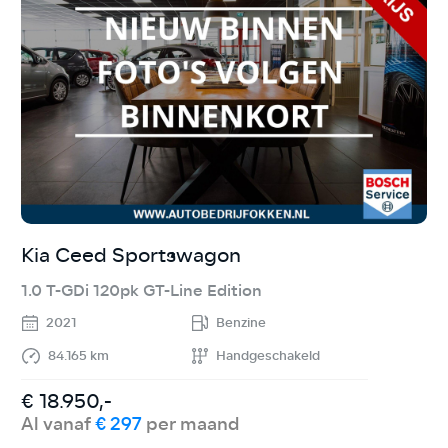
Kia Ceed Sportswagon
V
1.0 T-GDi 120pk GT-Line Edition
1
2021
Benzine
84.165 km
Handgeschakeld
€ 18.950,-
€
Al vanaf
€ 297
per maand
A