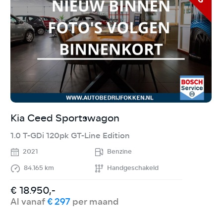
Kia Ceed Sportswagon
V
1.0 T-GDi 120pk GT-Line Edition
1
2021
Benzine
84.165 km
Handgeschakeld
€ 18.950,-
€
Al vanaf
€ 297
per maand
A