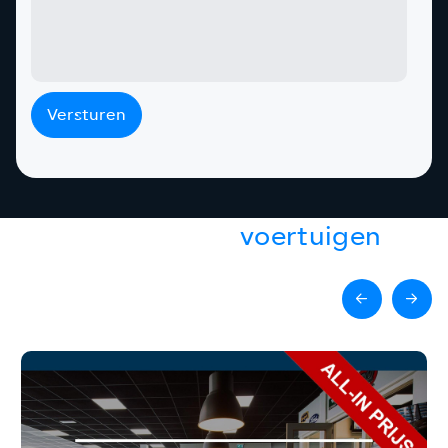
Versturen
Gerelateerde
voertuigen