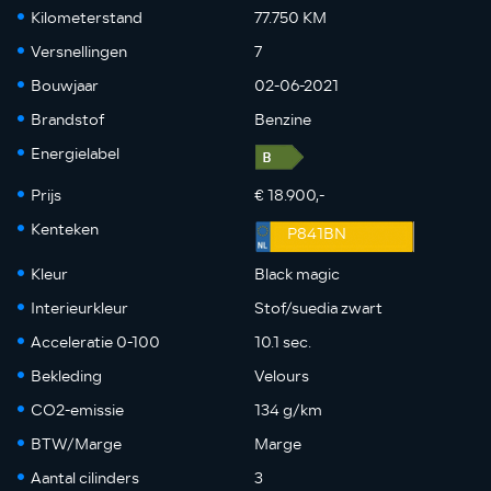
Kilometerstand
77.750 KM
Versnellingen
7
Bouwjaar
02-06-2021
Brandstof
Benzine
Energielabel
Prijs
€ 18.900,-
Kenteken
P841BN
Kleur
Black magic
Interieurkleur
Stof/suedia zwart
Acceleratie 0-100
10.1 sec.
Bekleding
Velours
CO2-emissie
134 g/km
BTW/Marge
Marge
Aantal cilinders
3