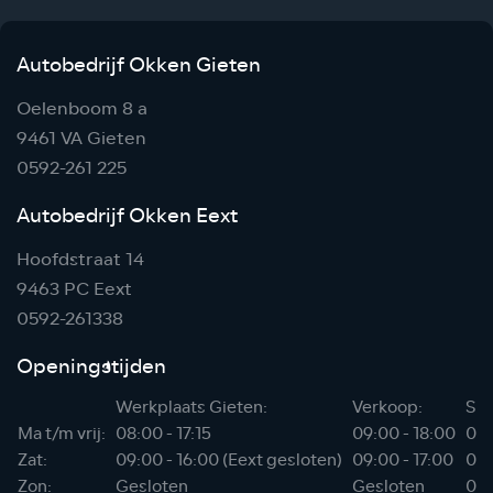
Autobedrijf Okken Gieten
Oelenboom 8 a
9461 VA Gieten
0592-261 225
Autobedrijf Okken Eext
Hoofdstraat 14
9463 PC Eext
0592-261338
Openingstijden
Werkplaats Gieten:
Verkoop:
Sho
Ma t/m vrij:
08:00 - 17:15
09:00 - 18:00
06:
Zat:
09:00 - 16:00 (Eext gesloten)
09:00 - 17:00
07:
Zon:
Gesloten
Gesloten
08: