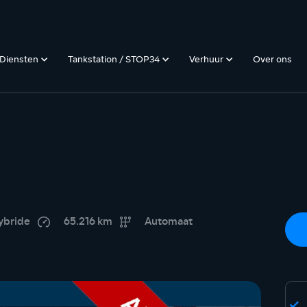
Diensten
Tankstation / STOP34
Verhuur
Over ons
ybride
65.216 km
Automaat