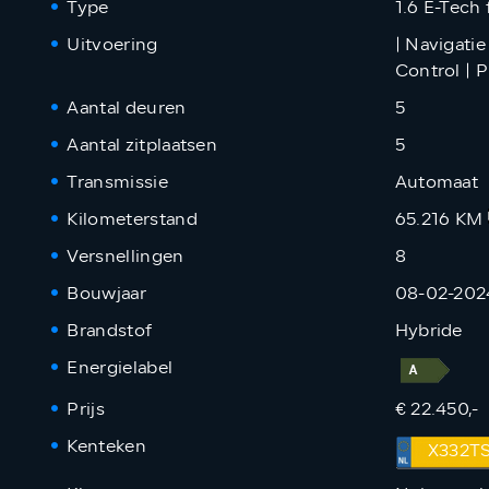
Type
1.6 E-Tech 
Uitvoering
| Navigatie
Control | 
Aantal deuren
5
Aantal zitplaatsen
5
Transmissie
Automaat
Kilometerstand
65.216 KM
Versnellingen
8
Bouwjaar
08-02-202
Brandstof
Hybride
Energielabel
Prijs
€ 22.450,-
Kenteken
X332T