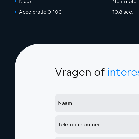
Kleur
Noir metal
Acceleratie 0-100
10.8 sec.
Vragen of
intere