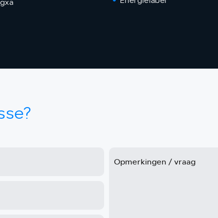
Energielabel
 gxa
sse?