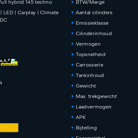
full hybrid 145 techno
BTW/Marge
 | LED | Carplay | Climate
Aantal cilinders
PDC
Emissieklasse
Cilinderinhoud
Vermogen
Topsnelheid
Carrosserie
Tankinhoud
4
Gewicht
Max. trekgewicht
Laadvermogen
APK
S
Bijtelling