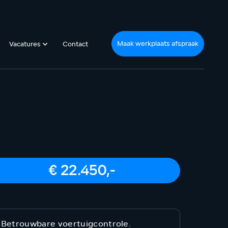
Maak werkplaats afspraak
Vacatures
Contact
€ 22.450,-
Betrouwbare voertuigcontrole.