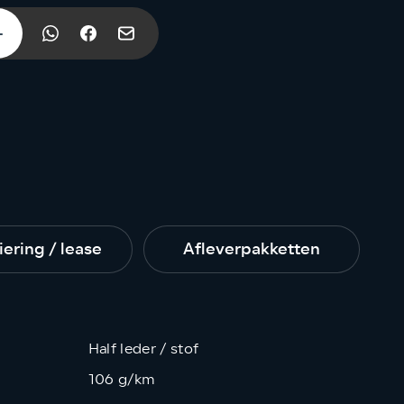
iering / lease
Afleverpakketten
Half leder / stof
106 g/km