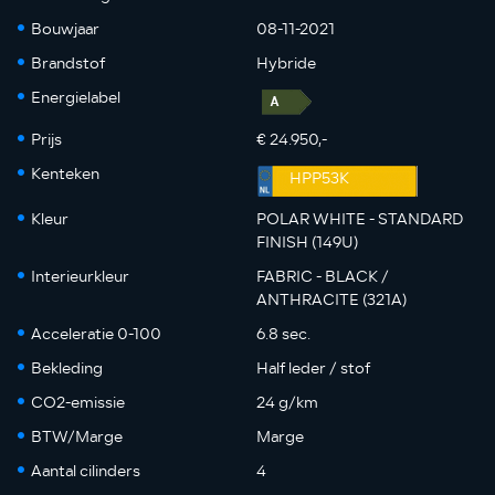
Bouwjaar
08-11-2021
Brandstof
Hybride
Energielabel
Prijs
€ 24.950,-
Kenteken
HPP53K
Kleur
POLAR WHITE - STANDARD
FINISH (149U)
Interieurkleur
FABRIC - BLACK /
ANTHRACITE (321A)
Acceleratie 0-100
6.8 sec.
Bekleding
Half leder / stof
CO2-emissie
24 g/km
BTW/Marge
Marge
Aantal cilinders
4