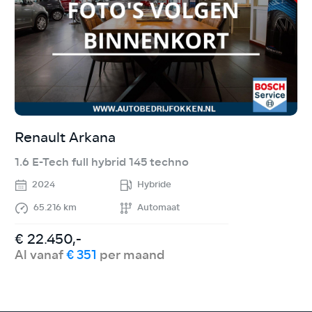
Renault Arkana
A
1.6 E-Tech full hybrid 145 techno
S
2024
Hybride
65.216 km
Automaat
€ 22.450,-
€
Al vanaf
€ 351
per maand
A