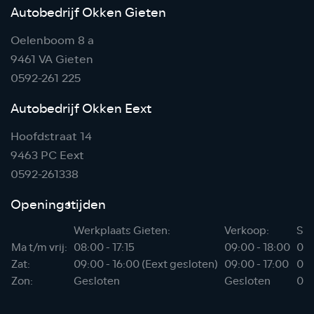
Autobedrijf Okken Gieten
Oelenboom 8 a
9461 VA Gieten
0592-261 225
Autobedrijf Okken Eext
Hoofdstraat 14
9463 PC Eext
0592-261338
Openingstijden
Werkplaats Gieten:
Verkoop:
Sho
Ma t/m vrij:
08:00 - 17:15
09:00 - 18:00
06:
Zat:
09:00 - 16:00 (Eext gesloten)
09:00 - 17:00
07:
Zon:
Gesloten
Gesloten
08: