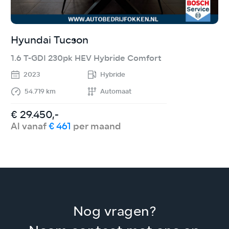
Hyundai Tucson
K
1.6 T-GDI 230pk HEV Hybride Comfort
1
2023
Hybride
54.719 km
Automaat
€ 29.450,-
€
Al vanaf
€ 461
per maand
A
Nog vragen?