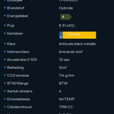
Bouwjaar
11-09-2023
Brandstof
Hybride
Energielabel
Prijs
€ 31.400,-
Kenteken
T107NN
Kleur
Attitude black metallic
Interieurkleur
Antraciet stof
Acceleratie 0-100
10 sec.
Bekleding
Stof
CO2-emissie
114 g/km
BTW/Marge
BTW
Aantal cilinders
4
Emissieklasse
6d-TEMP
Cilinderinhoud
1798 CC